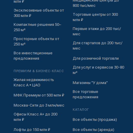
Медицинские центры до
млн ₽
800 тыс/мес
Эксклюзивные объекты от
Торговые центры от 300
300 млн ₽
млн ₽
Компактные решения 50–
Первые этажи до 200 тыс/
250 м²
мес
Просторные объекты от
Для стартапов до 200 тыс/
250 м²
мес
Все инвестиционные
предложения
Для розничной торговли
Для услуг и сервисов 30-80
ПРЕМИУМ & БИЗНЕС-КЛАСС
м²
Жилая недвижимость
Магазины "У дома"
Класс А • ЦАО
Все торговые
МФК Премиум от 500 млн ₽
предложения
Москва-Сити до 3 млн/мес
КАТАЛОГ
Офисы Класс А+ до 200
млн ₽
Все объекты (продажа)
Лофты до 150 млн ₽
Все объекты (аренда)